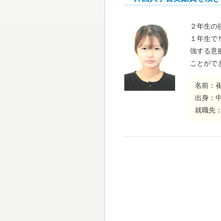
２年生の
１年生で
強する意欲
ことがで
名前：
出身：
就職先