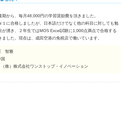
後期から、毎月48,000円の学習奨励費を頂きました。
Ｎ１に合格しましたが、日本語だけでなく他の科目に対しても勉
が湧き、２年生ではMOS Excel試験に1,000点満点で合格する
きました。現在は、成田空港の免税店で働いています。
崔 智雅
中国
：（株）株式会社ワンストップ・イノベーション